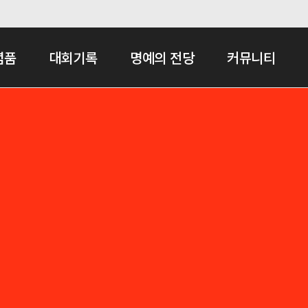
념품
대회기록
명예의 전당
커뮤니티